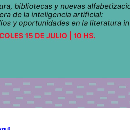
venil)