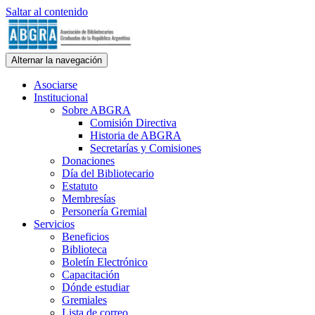
Saltar al contenido
ABGRA
Alternar la navegación
Asociación de Bibliotecarios Graduados de la República Argentina. 
Asociarse
Institucional
Sobre ABGRA
Comisión Directiva
Historia de ABGRA
Secretarías y Comisiones
Donaciones
Día del Bibliotecario
Estatuto
Membresías
Personería Gremial
Servicios
Beneficios
Biblioteca
Boletín Electrónico
Capacitación
Dónde estudiar
Gremiales
Lista de correo