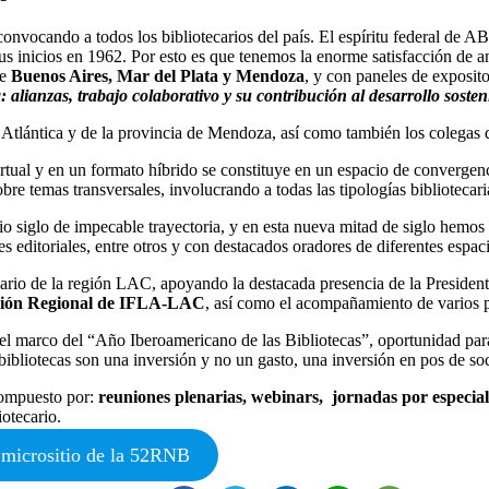
onvocando a todos los bibliotecarios del país. El espíritu federal de 
sus inicios en 1962. Por esto es que tenemos la enorme satisfacción de a
de
Buenos Aires, Mar del Plata y
Mendoza
, y con paneles de exposit
: alianzas, trabajo colaborativo y su contribución al desarrollo sosten
ta Atlántica y de la provincia de Mendoza, así como también los colega
rtual y en un formato híbrido se constituye en un espacio de convergenc
re temas transversales, involucrando a todas las tipologías bibliotecari
siglo de impecable trayectoria, y en esta nueva mitad de siglo hemos 
es editoriales, entre otros y con destacados oradores de diferentes espaci
cario de la región LAC, apoyando la destacada presencia de la Preside
sión Regional de IFLA-LAC
, así como el acompañamiento de varios p
el marco del “Año Iberoamericano de las Bibliotecas”, oportunidad para
s bibliotecas son una inversión y no un gasto, una inversión en pos de so
compuesto por:
reuniones plenarias, webinars, jornadas por especialid
otecario.
 micrositio de la 52RNB