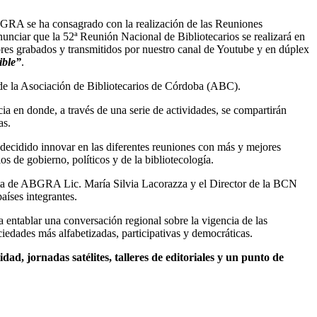
ABGRA se ha consagrado con la realización de las Reuniones
nunciar que la 52ª Reunión Nacional de Bibliotecarios se realizará en
ores grabados y transmitidos por nuestro canal de Youtube y en dúplex
ible”
.
s de la Asociación de Bibliotecarios de Córdoba (ABC).
ia en donde, a través de una serie de actividades, se compartirán
as.
decidido innovar en las diferentes reuniones con más y mejores
os de gobierno, políticos y de la bibliotecología.
nta de ABGRA Lic. María Silvia Lacorazza y el Director de la BCN
aíses integrantes.
 entablar una conversación regional sobre la vigencia de las
ciedades más alfabetizadas, participativas y democráticas.
ad, jornadas satélites, talleres de editoriales y un punto de