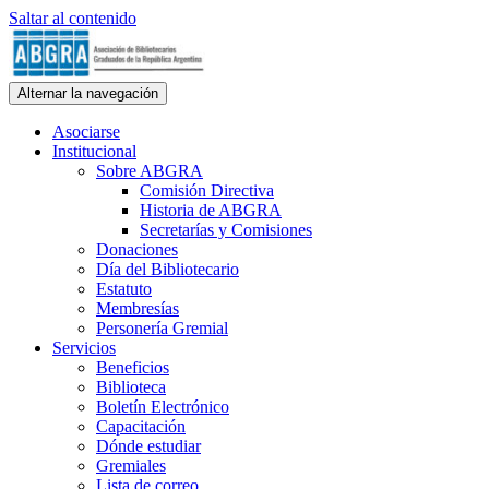
Saltar al contenido
ABGRA
Alternar la navegación
Asociación de Bibliotecarios Graduados de la República Argentina.
Personería Gremial N° 354/60
Asociarse
Institucional
Sobre ABGRA
Comisión Directiva
Historia de ABGRA
Secretarías y Comisiones
Donaciones
Día del Bibliotecario
Estatuto
Membresías
Personería Gremial
Servicios
Beneficios
Biblioteca
Boletín Electrónico
Capacitación
Dónde estudiar
Gremiales
Lista de correo