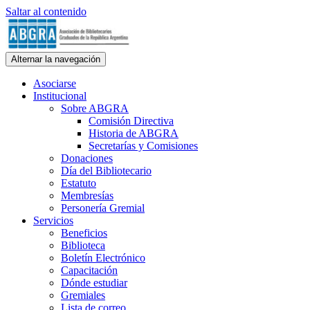
Saltar al contenido
ABGRA
Alternar la navegación
Asociación de Bibliotecarios Graduados de la República Argentina.
Personería Gremial N° 354/60
Asociarse
Institucional
Sobre ABGRA
Comisión Directiva
Historia de ABGRA
Secretarías y Comisiones
Donaciones
Día del Bibliotecario
Estatuto
Membresías
Personería Gremial
Servicios
Beneficios
Biblioteca
Boletín Electrónico
Capacitación
Dónde estudiar
Gremiales
Lista de correo