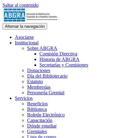
Saltar al contenido
ABGRA
Alternar la navegación
Asociación de Bibliotecarios Graduados de la República Argentina. 
Asociarse
Institucional
Sobre ABGRA
Comisión Directiva
Historia de ABGRA
Secretarías y Comisiones
Donaciones
Día del Bibliotecario
Estatuto
Membresías
Personería Gremial
Servicios
Beneficios
Biblioteca
Boletín Electrónico
Capacitación
Dónde estudiar
Gremiales
Lista de correo