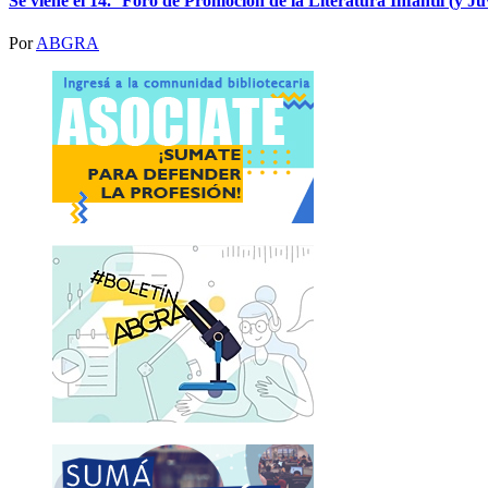
Se viene el 14.° Foro de Promoción de la Literatura Infantil (y Ju
Por
ABGRA