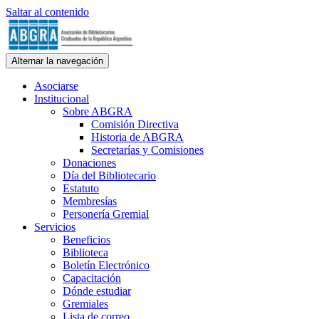
Saltar al contenido
ABGRA
Alternar la navegación
Asociación de Bibliotecarios Graduados de la República Argentina. 
Asociarse
Institucional
Sobre ABGRA
Comisión Directiva
Historia de ABGRA
Secretarías y Comisiones
Donaciones
Día del Bibliotecario
Estatuto
Membresías
Personería Gremial
Servicios
Beneficios
Biblioteca
Boletín Electrónico
Capacitación
Dónde estudiar
Gremiales
Lista de correo