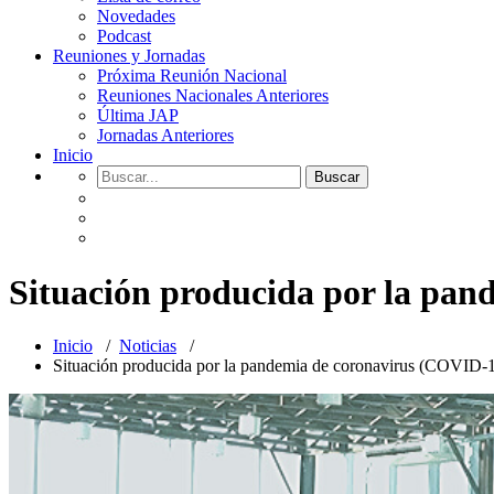
Novedades
Podcast
Reuniones y Jornadas
Próxima Reunión Nacional
Reuniones Nacionales Anteriores
Última JAP
Jornadas Anteriores
Inicio
Situación producida por la pa
Inicio
/
Noticias
/
Situación producida por la pandemia de coronavirus (COVID-