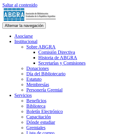
Saltar al contenido
ABGRA
Alternar la navegación
Asociación de Bibliotecarios Graduados de la República Argentina.
Personería Gremial N° 354/60
Asociarse
Institucional
Sobre ABGRA
Comisión Directiva
Historia de ABGRA
Secretarías y Comisiones
Donaciones
Día del Bibliotecario
Estatuto
Membresías
Personería Gremial
Servicios
Beneficios
Biblioteca
Boletín Electrónico
Capacitación
Dónde estudiar
Gremiales
Lista de correo