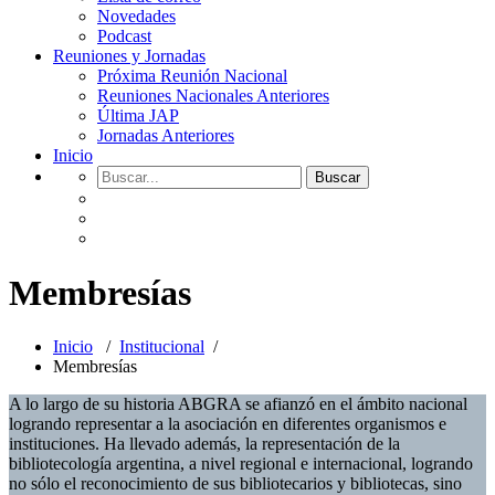
Novedades
Podcast
Reuniones y Jornadas
Próxima Reunión Nacional
Reuniones Nacionales Anteriores
Última JAP
Jornadas Anteriores
Inicio
Membresías
Inicio
/
Institucional
/
Membresías
A lo largo de su historia ABGRA se afianzó en el ámbito nacional
logrando representar a la asociación en diferentes organismos e
instituciones. Ha llevado además, la representación de la
bibliotecología argentina, a nivel regional e internacional, logrando
no sólo el reconocimiento de sus bibliotecarios y bibliotecas, sino