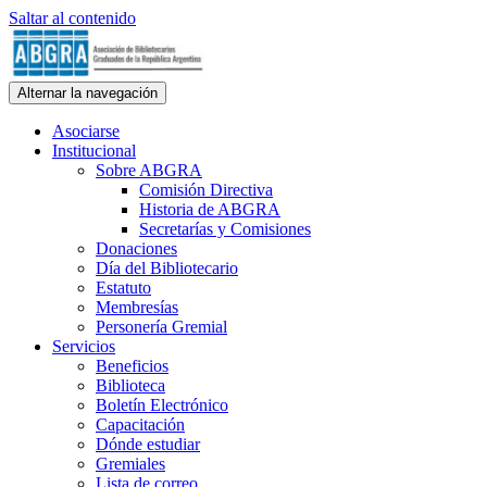
Saltar al contenido
ABGRA
Alternar la navegación
Asociación de Bibliotecarios Graduados de la República Argentina.
Personería Gremial N° 354/60
Asociarse
Institucional
Sobre ABGRA
Comisión Directiva
Historia de ABGRA
Secretarías y Comisiones
Donaciones
Día del Bibliotecario
Estatuto
Membresías
Personería Gremial
Servicios
Beneficios
Biblioteca
Boletín Electrónico
Capacitación
Dónde estudiar
Gremiales
Lista de correo