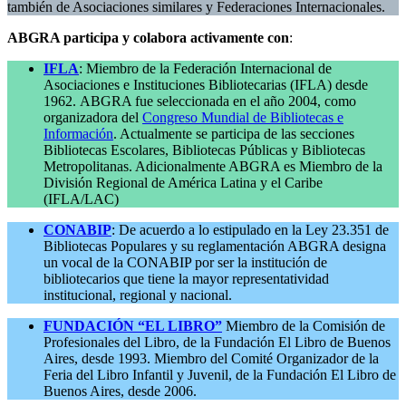
también de Asociaciones similares y Federaciones Internacionales.
ABGRA participa y colabora activamente con
:
IFLA
: Miembro de la Federación Internacional de
Asociaciones e Instituciones Bibliotecarias (IFLA) desde
1962. ABGRA fue seleccionada en el año 2004, como
organizadora del
Congreso Mundial de Bibliotecas e
Información
. Actualmente se participa de las secciones
Bibliotecas Escolares, Bibliotecas Públicas y Bibliotecas
Metropolitanas. Adicionalmente ABGRA es Miembro de la
División Regional de América Latina y el Caribe
(IFLA/LAC)
CONABIP
: De acuerdo a lo estipulado en la Ley 23.351 de
Bibliotecas Populares y su reglamentación ABGRA designa
un vocal de la CONABIP por ser la institución de
bibliotecarios que tiene la mayor representatividad
institucional, regional y nacional.
FUNDACIÓN “EL LIBRO”
Miembro de la Comisión de
Profesionales del Libro, de la Fundación El Libro de Buenos
Aires, desde 1993. Miembro del Comité Organizador de la
Feria del Libro Infantil y Juvenil, de la Fundación El Libro de
Buenos Aires, desde 2006.