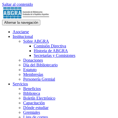
Saltar al contenido
ABGRA
Alternar la navegación
Asociación de Bibliotecarios Graduados de la República Argentina.
Personería Gremial N° 354/60
Asociarse
Institucional
Sobre ABGRA
Comisión Directiva
Historia de ABGRA
Secretarías y Comisiones
Donaciones
Día del Bibliotecario
Estatuto
Membresías
Personería Gremial
Servicios
Beneficios
Biblioteca
Boletín Electrónico
Capacitación
Dónde estudiar
Gremiales
Lista de correo